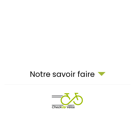
Notre savoir faire
7 bis Rue César Paulet,
69660
Collonges-au-Mont-d'Or
06 95 97 13 86