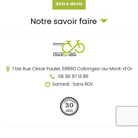
Votre devis
Notre savoir faire
7 bis Rue César Paulet,
69660
Collonges-au-Mont-d'Or
06 95 97 13 86
Samedi : Sans RDV
reca
Mentions légales
Charte d’utilisation des données