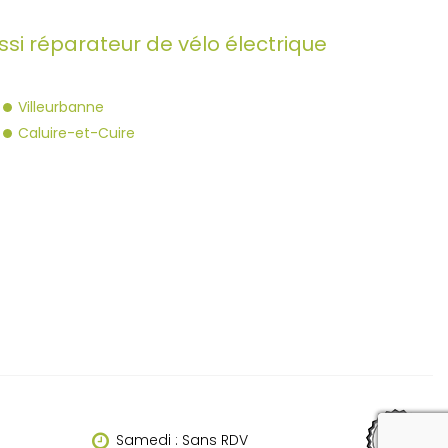
si réparateur de vélo électrique
Villeurbanne
Caluire-et-Cuire
reca
Samedi : Sans RDV