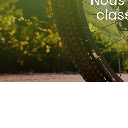
Nous 
clas