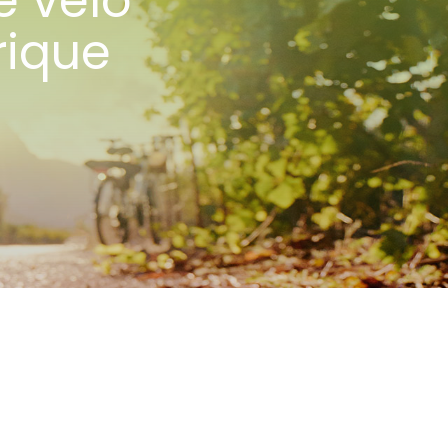
e vélo
rique