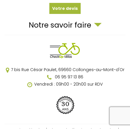
Votre devis
Notre savoir faire
7 bis Rue César Paulet,
69660
Collonges-au-Mont-d'Or
06 95 97 13 86
Vendredi : 09h00 - 20h00 sur RDV
reca