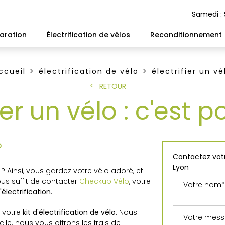
Samedi :
aration
Électrification de vélos
Reconditionnement
ccueil
électrification de vélo
électrifier un vé
RETOUR
ier un vélo : c'est p
?
Contactez votr
Lyon
? Ainsi, vous gardez votre vélo adoré, et
ous suffit de contacter
Checkup Vélo
, votre
'électrification
.
 votre
kit d'électrification de vélo
. Nous
. nous vous offrons les frais de