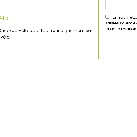
vélo
En soumettan
saisies soient 
et de la relati
 Checkup Vélo pour tout renseignement sur
 vélo
!