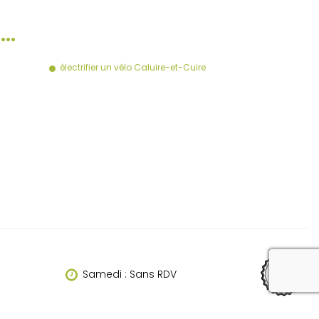
à…
électrifier un vélo Caluire-et-Cuire
reca
Samedi : Sans RDV