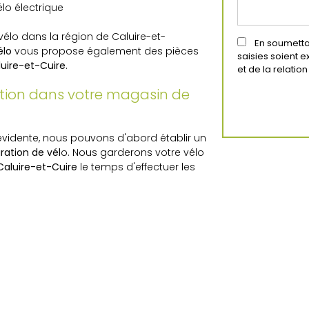
élo électrique
élo dans la région de Caluire-et-
En soumettan
élo
vous propose également des pièces
saisies soient 
uire-et-Cuire
.
et de la relati
ation dans votre magasin de
évidente, nous pouvons d'abord établir un
ration de vél
o. Nous garderons votre vélo
Caluire-et-Cuire
le temps d'effectuer les